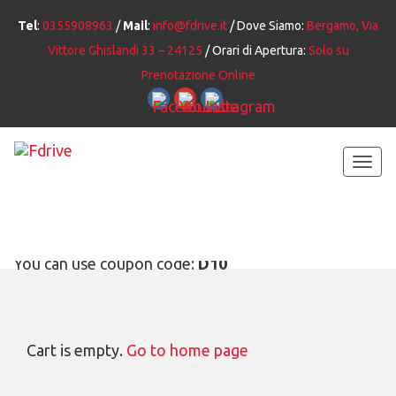
Tel
:
0355908963
/
Mail
:
info@fdrive.it
/ Dove Siamo:
Bergamo, Via
Vittore Ghislandi 33 – 24125
/ Orari di Apertura:
Solo su
Prenotazione Online
Togg
navi
You can use coupon code:
D10
Cart is empty.
Go to home page