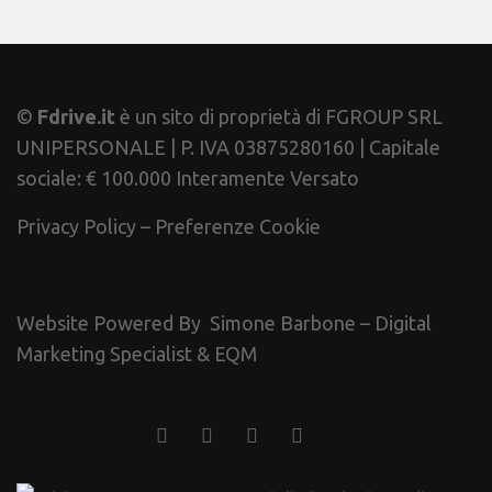
©
Fdrive.it
è un sito di proprietà di FGROUP SRL
UNIPERSONALE | P. IVA 03875280160 | Capitale
sociale: € 100.000 Interamente Versato
Privacy Policy
–
Preferenze Cookie
Website Powered By
Simone Barbone – Digital
Marketing Specialist
&
EQM