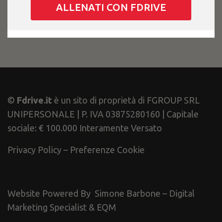
ALLENATI CON FDRIVE
©
Fdrive.it
è un sito di proprietà di FGROUP SRL
UNIPERSONALE | P. IVA 03875280160 | Capitale
sociale: € 100.000 Interamente Versato
Privacy Policy
–
Preferenze Cookie
Website Powered By
Simone Barbone – Digital
Marketing Specialist
&
EQM