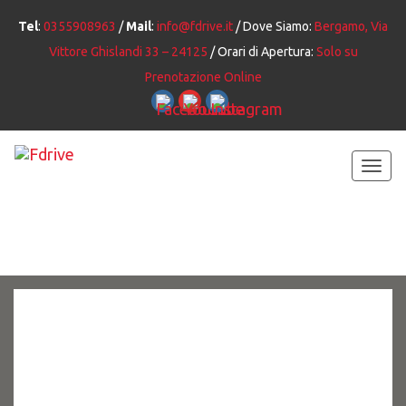
Tel
:
0355908963
/
Mail
:
info@fdrive.it
/ Dove Siamo:
Bergamo, Via
Vittore Ghislandi 33 – 24125
/ Orari di Apertura:
Solo su
Prenotazione Online
Togg
navi