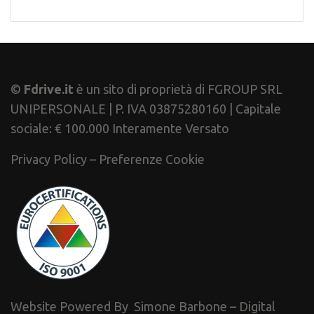
©
Fdrive.it
è un sito di proprietà di FGROUP SRL
UNIPERSONALE | P. IVA 03875280160 | Capitale
sociale: € 100.000 Interamente Versato
Privacy Policy
–
Preferenze Cookie
Website Powered By
Simone Barbone – Digital