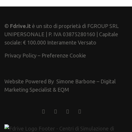
©
Fdrive.it
è un sito di proprietà di FGROUP SRL
UNIPERSONALE | P. IVA 03875280160 | Capitale
sociale: € 100.000 Interamente Versato
Privacy Policy
–
Preferenze Cookie
Website Powered By
Simone Barbone – Digital
Marketing Specialist
&
EQM