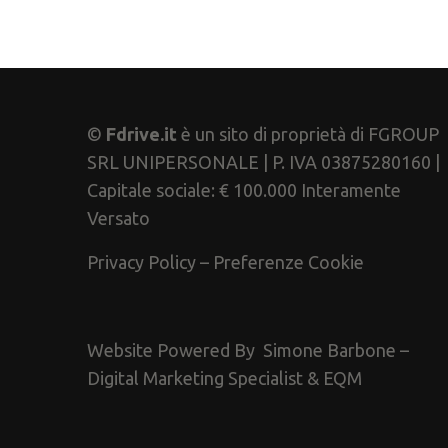
©
Fdrive.it
è un sito di proprietà di FGROUP
SRL UNIPERSONALE | P. IVA 03875280160 |
Capitale sociale: € 100.000 Interamente
Versato
Privacy Policy
–
Preferenze Cookie
Website Powered By
Simone Barbone –
Digital Marketing Specialist
&
EQM