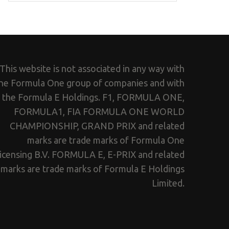
This website is not associated in any way with
he Formula One group of companies and with
the Formula E Holdings. F1, FORMULA ONE,
FORMULA1, FIA FORMULA ONE WORLD
CHAMPIONSHIP, GRAND PRIX and related
marks are trade marks of Formula One
icensing B.V. FORMULA E, E-PRIX and related
marks are trade marks of Formula E Holdings
Limited.