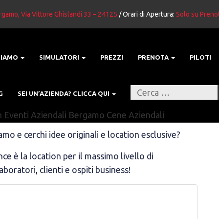
gamo, Via Vittore Ghislandi 33 – 24125
/ Orari di Apertura:
Solo su Preno
SIAMO
SIMULATORI
PREZZI
PRENOTA
PILOTI
G
SEI UN’AZIENDA? CLICCA QUI
o e cerchi idee originali e location esclusive?
e è la location per il massimo livello di
oratori, clienti e ospiti business!