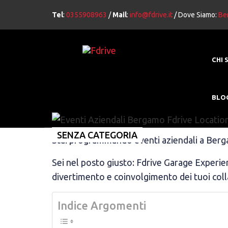
Tel
:
0355908963
/
Mail
:
info@fdrive.it
/ Dove Siamo:
Ber
CHI 
BLO
SENZA CATEGORIA
Stai programmando eventi aziendali a Bergam
Sei nel posto giusto: Fdrive Garage Experienc
divertimento e coinvolgimento dei tuoi collab
Indice Argomenti